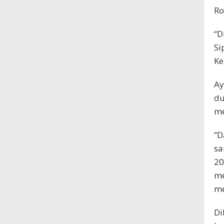
Ro
“D
Si
Ke
Ay
du
me
“D
sa
20
me
me
Di