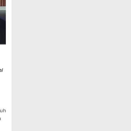
mi
buh
n