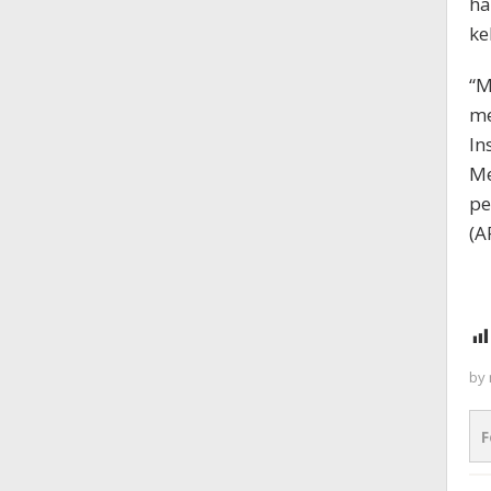
ha
ke
“M
me
In
Me
pe
(A
by
F