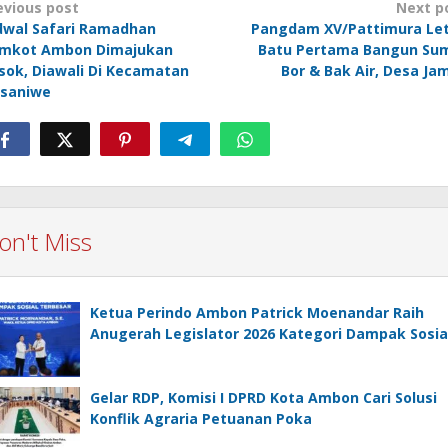
ost
evious post
Next p
avigation
dwal Safari Ramadhan
Pangdam XV/Pattimura Le
mkot Ambon Dimajukan
Batu Pertama Bangun Su
sok, Diawali Di Kecamatan
Bor & Bak Air, Desa Jam
saniwe
on't Miss
Ketua Perindo Ambon Patrick Moenandar Raih
Anugerah Legislator 2026 Kategori Dampak Sosia
Gelar RDP, Komisi I DPRD Kota Ambon Cari Solusi
Konflik Agraria Petuanan Poka