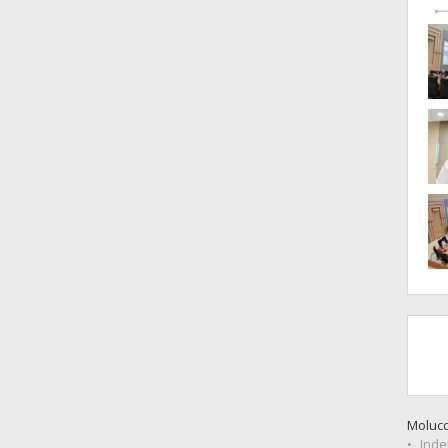
Moluc
Inde