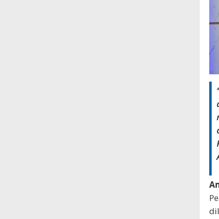
Am
Pe
di