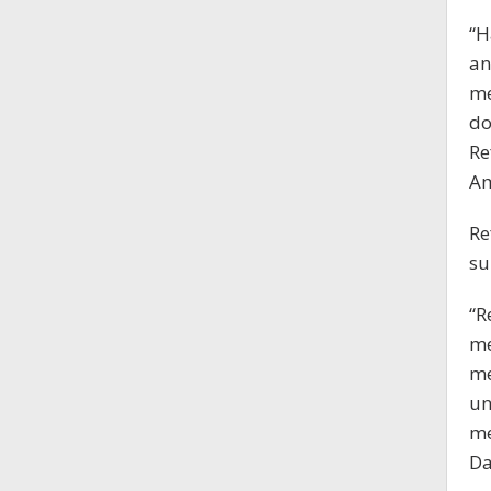
“H
an
me
do
Re
Am
Re
su
“R
me
me
un
me
Da