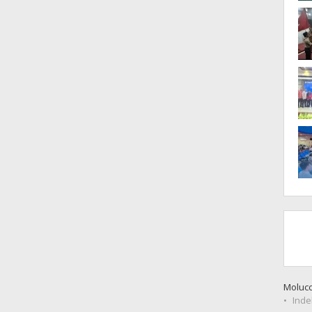
Moluc
Inde