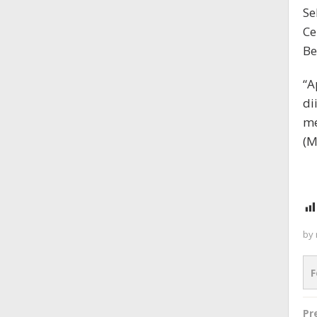
Se
Ce
Be
“A
di
me
(M
by
F
P
Pr