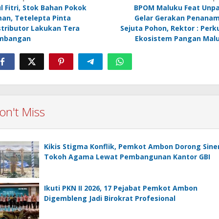
avigation
ul Fitri, Stok Bahan Pokok
BPOM Maluku Feat Unpa
an, Tetelepta Pinta
Gelar Gerakan Penana
stributor Lakukan Tera
Sejuta Pohon, Rektor : Perk
mbangan
Ekosistem Pangan Mal
on't Miss
Kikis Stigma Konflik, Pemkot Ambon Dorong Sine
Tokoh Agama Lewat Pembangunan Kantor GBI
Ikuti PKN II 2026, 17 Pejabat Pemkot Ambon
Digembleng Jadi Birokrat Profesional