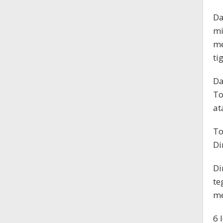
Da
mi
me
ti
Da
To
at
To
Di
Di
te
me
6 