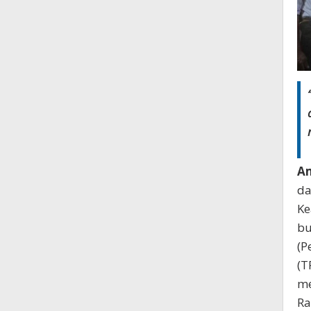
Am
da
Ke
bu
(P
(T
me
Ra