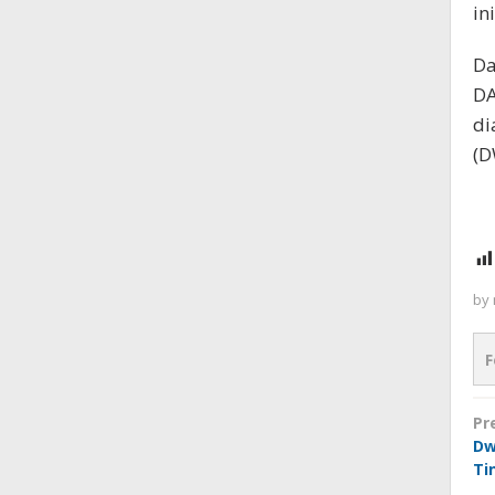
ini
Da
DA
di
(D
by
F
P
Pr
n
Dw
Ti