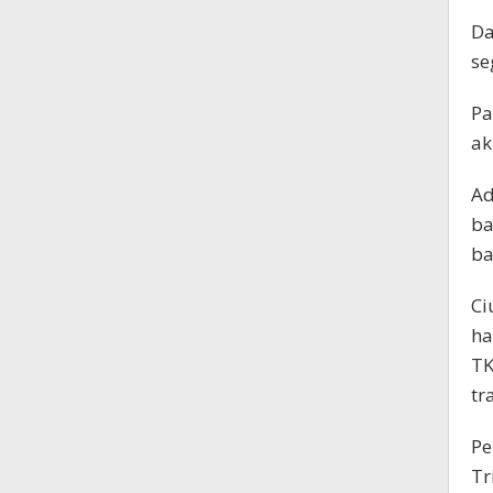
Da
se
Pa
ak
Ad
ba
ba
Ci
ha
TK
tr
Pe
Tr