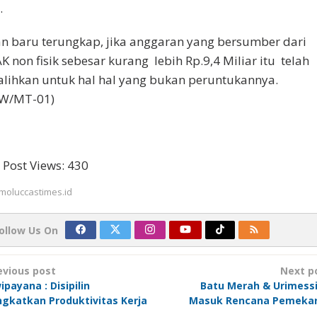
.
n baru terungkap, jika anggaran yang bersumber dari
K non fisik sebesar kurang lebih Rp.9,4 Miliar itu telah
alihkan untuk hal hal yang bukan peruntukannya.
W/MT-01)
Post Views:
430
moluccastimes.id
ollow Us On
ost
evious post
Next p
avigation
ipayana : Disipilin
Batu Merah & Urimess
ngkatkan Produktivitas Kerja
Masuk Rencana Pemeka