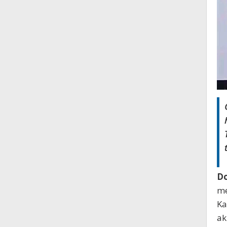
Do
me
Ka
ak