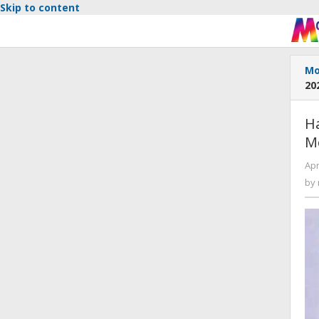
Skip to content
Mo
20
Ha
M
Apr
by