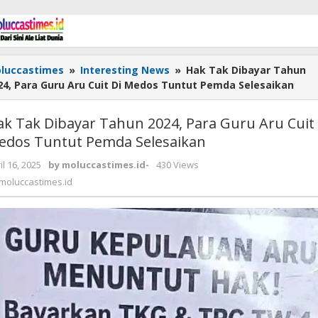
luccastimes
»
Interesting News
»
Hak Tak Dibayar Tahun
24, Para Guru Aru Cuit Di Medos Tuntut Pemda Selesaikan
k Tak Dibayar Tahun 2024, Para Guru Aru Cuit 
edos Tuntut Pemda Selesaikan
il 16, 2025
by
moluccastimes.id
-
430 Views
moluccastimes.id