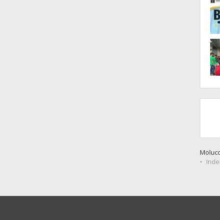
Moluc
Inde