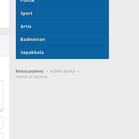
Politik
Sport
Artis
Badminton
Sepakbola
Moluccastimes
Indeks Berita
Terms of Service