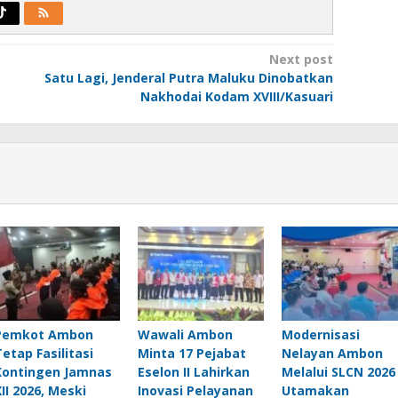
Next post
Satu Lagi, Jenderal Putra Maluku Dinobatkan
Nakhodai Kodam XVIII/Kasuari
Pemkot Ambon
Wawali Ambon
Modernisasi
Tetap Fasilitasi
Minta 17 Pejabat
Nelayan Ambon
Kontingen Jamnas
Eselon II Lahirkan
Melalui SLCN 2026 
XII 2026, Meski
Inovasi Pelayanan
Utamakan