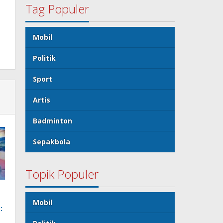
Tag Populer
Mobil
Politik
Sport
Artis
Badminton
Sepakbola
Topik Populer
Mobil
: