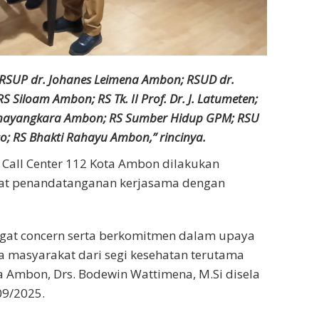
: RSUP dr. Johanes Leimena Ambon; RSUD dr.
 Siloam Ambon; RS Tk. II Prof. Dr. J. Latumeten;
II Bhayangkara Ambon; RS Sumber Hidup GPM; RSU
o; RS Bhakti Rahayu Ambon,” rincinya.
Call Center 112 Kota Ambon dilakukan
wat penandatanganan kerjasama dengan
gat concern serta berkomitmen dalam upaya
masyarakat dari segi kesehatan terutama
a Ambon, Drs. Bodewin Wattimena, M.Si disela
09/2025.