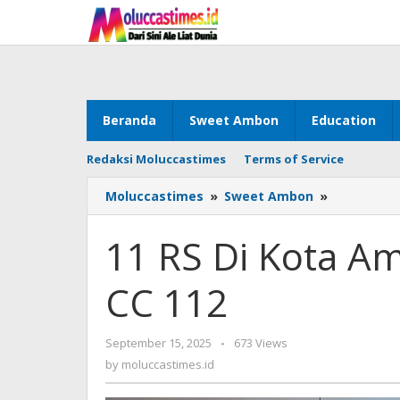
Skip
to
content
Beranda
Sweet Ambon
Education
Redaksi Moluccastimes
Terms of Service
Moluccastimes
»
Sweet Ambon
»
11
RS
Di
11 RS Di Kota 
Kota
Ambon
CC 112
Dukung
Layanan
CC
September 15, 2025
by
-
673 Views
112
moluccastimes.id
by
moluccastimes.id