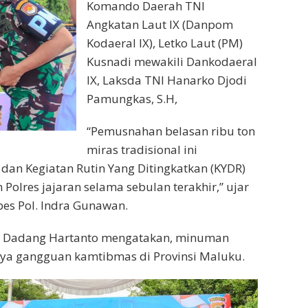
Komando Daerah TNl
Angkatan Laut lX (Danpom
Kodaeral lX), Letko Laut (PM)
Kusnadi mewakili Dankodaeral
lX, Laksda TNI Hanarko Djodi
Pamungkas, S.H,
“Pemusnahan belasan ribu ton
miras tradisional ini
dan Kegiatan Rutin Yang Ditingkatkan (KYDR)
Polres jajaran selama sebulan terakhir,” ujar
es Pol. Indra Gunawan.
ol. Dadang Hartanto mengatakan, minuman
inya gangguan kamtibmas di Provinsi Maluku.