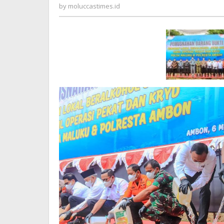
moluccastimes.id
by
moluccastimes.id