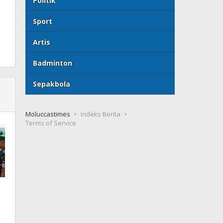
Politik
Sport
Artis
Badminton
Sepakbola
Moluccastimes
Indeks Berita
Terms of Service