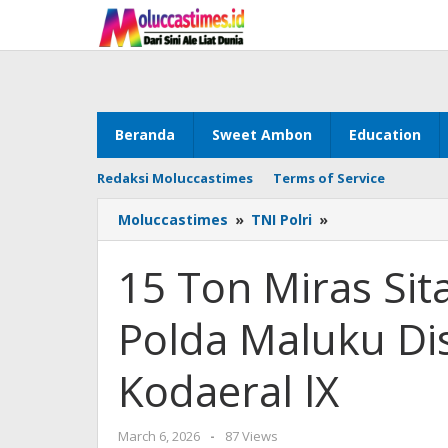
Skip
to
content
Beranda
Sweet Ambon
Education
Redaksi Moluccastimes
Terms of Service
Moluccastimes
»
TNI Polri
»
15
Ton
Miras
15 Ton Miras Si
Sitaan
Dimusnahkan
Polda Maluku D
Polda
Maluku
Disaksikan
Kodaeral lX
Danpom
Kodaeral
lX
March 6, 2026
by
-
87 Views