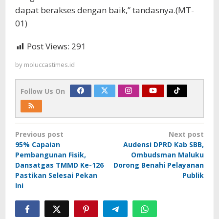
dapat berakses dengan baik,” tandasnya.(MT-
01)
Post Views:
291
by
moluccastimes.id
Follow Us On
Post
Previous post
Next post
navigation
95% Capaian
Audensi DPRD Kab SBB,
Pembangunan Fisik,
Ombudsman Maluku
Dansatgas TMMD Ke-126
Dorong Benahi Pelayanan
Pastikan Selesai Pekan
Publik
Ini