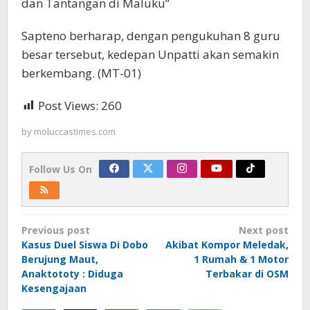
dan Tantangan di Maluku”
Sapteno berharap, dengan pengukuhan 8 guru
besar tersebut, kedepan Unpatti akan semakin
berkembang. (MT-01)
Post Views:
260
by
moluccastimes.com
Follow Us On
Post
Previous post
Next post
navigation
Kasus Duel Siswa Di Dobo
Akibat Kompor Meledak,
Berujung Maut,
1 Rumah & 1 Motor
Anaktototy : Diduga
Terbakar di OSM
Kesengajaan