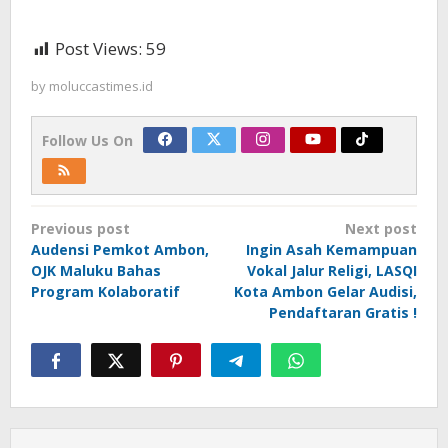
Post Views:
59
by
moluccastimes.id
Follow Us On
Post
Previous post
Next post
navigation
Audensi Pemkot Ambon,
Ingin Asah Kemampuan
OJK Maluku Bahas
Vokal Jalur Religi, LASQI
Program Kolaboratif
Kota Ambon Gelar Audisi,
Pendaftaran Gratis !