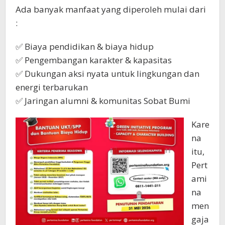
Ada banyak manfaat yang diperoleh mulai dari
:
✅ Biaya pendidikan & biaya hidup
✅ Pengembangan karakter & kapasitas
✅ Dukungan aksi nyata untuk lingkungan dan
energi terbarukan
✅ Jaringan alumni & komunitas Sobat Bumi
Kare
na
itu,
Pert
ami
na
men
gaja