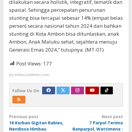
dilakukan secara holistik, integratif, tematik dan
spasial. Sehingga percepatan penurunan
stunting bisa tercapai sebesar 14% (empat belas
persen) secara nasional tahun 2024 dan bahkan
stunting di Kota Ambon bisa dituntaskan, anak
Ambon, Anak Maluku sehat, sejahtera menuju
Generasi Emas 2024,” tutupnya. (MT-01)
Post Views:
177
by
moluccastimes.com
Follow Us On
Post
Previous post
Next post
navigation
16 Korban Gigitan Rabies,
7 Parpol Terima
Nendissa Himbau
Banparpol, Wattimena :