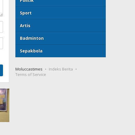
Politik
Sport
Artis
Badminton
Sepakbola
Moluccastimes
Indeks Berita
Terms of Service