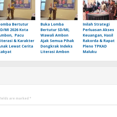
Lomba Bertutur
Buka Lomba
Inilah Strategi
SD/MI 2026 Kota
Bertutur SD/MI,
Perluasan Akses
Ambon, Pacu
Wawali Ambon
Keuangan, Hasil
Literasi & Karakter
Ajak Semua Pihak
Rakorda & Rapat
Anak Lewat Cerita
Dongkrak Indeks
Pleno TPKAD
Rakyat
Literasi Ambon
Maluku
fields are marked
*