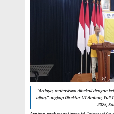
“Artinya, mahasiswa dibekali dengan ket
ujian,” ungkap Direktur UT Ambon, Yuli Ti
2025, Sa
Ambon,moluccastimes.id-
Orientasi St