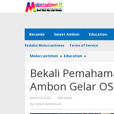
Skip
to
content
Beranda
Sweet Ambon
Education
Redaksi Moluccastimes
Terms of Service
Moluccastimes
»
Education
»
Bekali
Pemahaman
Akademik,
Bekali Pemaham
UT
Ambon
Ambon Gelar O
Gelar
OSMB
2025
March 8, 2025
by
-
394 Views
moluccastimes.id
by
moluccastimes.id