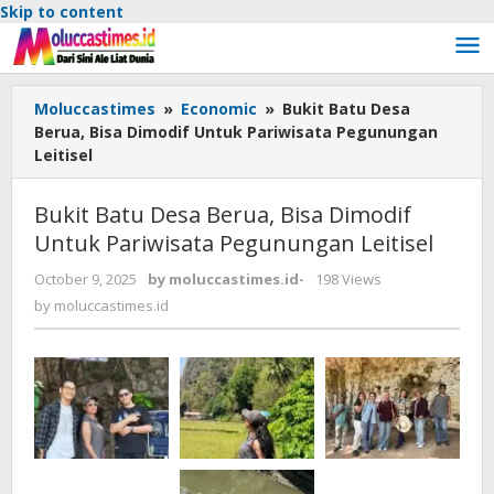
Skip to content
Moluccastimes
»
Economic
»
Bukit Batu Desa
Berua, Bisa Dimodif Untuk Pariwisata Pegunungan
Leitisel
Bukit Batu Desa Berua, Bisa Dimodif
Untuk Pariwisata Pegunungan Leitisel
October 9, 2025
by
moluccastimes.id
-
198 Views
by
moluccastimes.id