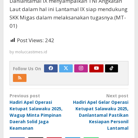
Danlantamal IX menyampaikan TNI Angkatan
Laut dalam hal ini Lantamal IX siap mendukung
SKK Migas dalam melaksanakan tugasnya.(MT-
01)
Post Views:
242
by
moluccastimes.id
Follow Us On
Post
Previous post
Next post
navigation
Hadiri Apel Operasi
Hadiri Apel Gelar Operasi
Ketupat Salawaku 2025,
Ketupat Salawaku 2025,
Wagup Minta Pimpinan
Danlantamal Pastikan
Daerah Solid Jaga
Kesiapan Personil
Keamanan
Lantamal