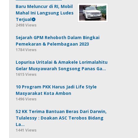
Baru Meluncur di RI, Mobil
Mahal Ini Langsung Ludes
Terjual
2498 Views
Sejarah GPM Rehoboth Dalam Bingkai
Pemekaran & Pelembagaan 2023
1784 Views
Lopurisa Uritalai & Amakele Lorimalahitu
Gelar Musyawarah Songsong Panas Ga…
1615 Views
10 Program PKK Harus Jadi Life Style
Masyarakat Kota Ambon
1496 Views
52 KK Terima Bantuan Beras Dari Darwin,
Tulalessy : Doakan ASC Terobos Bidang
La…
1441 Views