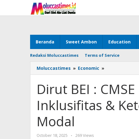
Skip
to
content
Beranda
Sweet Ambon
Education
Redaksi Moluccastimes
Terms of Service
Moluccastimes
»
Economic
»
Dirut
BEI
:
Dirut BEI : CMSE
CMSE
2025,
Inklusifitas & K
Cerminan
Inklusifitas
&
Modal
Keterbukaan
Akses
Pasar
October 18, 2025
by
-
269 Views