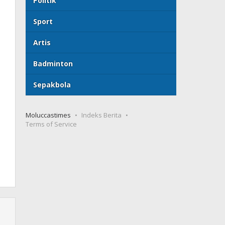
Politik
Sport
Artis
Badminton
Sepakbola
Moluccastimes
Indeks Berita
Terms of Service