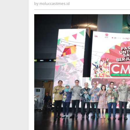
Modal
moluccastimes.id
by
moluccastimes.id