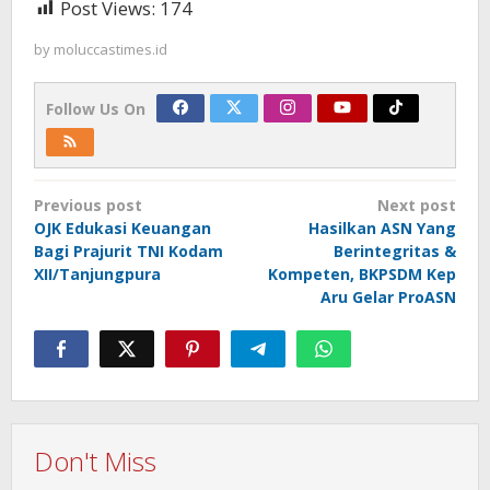
Post Views:
174
by
moluccastimes.id
Follow Us On
Post
Previous post
Next post
navigation
OJK Edukasi Keuangan
Hasilkan ASN Yang
Bagi Prajurit TNI Kodam
Berintegritas &
XII/Tanjungpura
Kompeten, BKPSDM Kep
Aru Gelar ProASN
Don't Miss