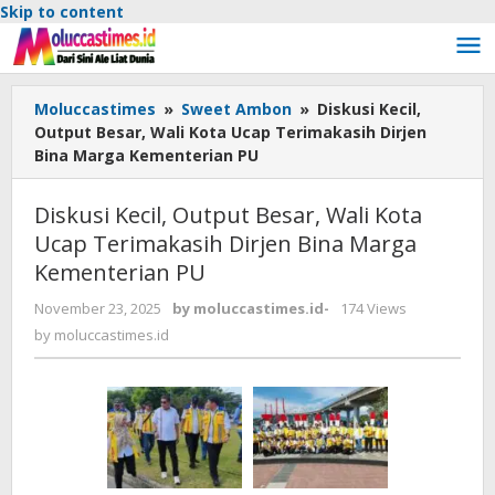
Skip to content
Moluccastimes
»
Sweet Ambon
»
Diskusi Kecil,
Output Besar, Wali Kota Ucap Terimakasih Dirjen
Bina Marga Kementerian PU
Diskusi Kecil, Output Besar, Wali Kota
Ucap Terimakasih Dirjen Bina Marga
Kementerian PU
November 23, 2025
by
moluccastimes.id
-
174 Views
by
moluccastimes.id