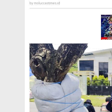
moluccastimes.id
by
moluccastimes.id