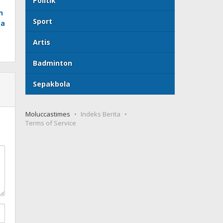
Politik
n
Sport
ta
Artis
Badminton
Sepakbola
Moluccastimes
Indeks Berita
Terms of Service