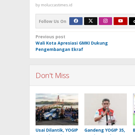
by
moluccastimes.id
Follow Us On
Post
Previous post
Wali Kota Apresiasi GMKI Dukung
navigation
Pengembangan Ekraf
Don't Miss
Usai Dilantik, YOGIP
Gandeng YOGIP 35,