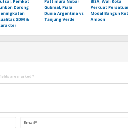
Futsal, Pemkot
Pattimura Nobar
BISA, Wali Kota
Ambon Dorong
Gubmal, Piala
Perkuat Persatua
Peningkatan
Dunia Argentina vs
Modal Bangun Ko
Kualitas SDM &
Tanjung Verde
Ambon
Karakter
fields are marked
*