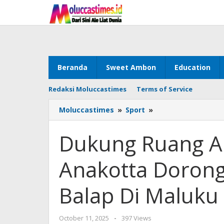
Skip
to
content
Beranda
Sweet Ambon
Education
Redaksi Moluccastimes
Terms of Service
Moluccastimes
»
Sport
»
Dukung
Ruang
Aktualisasi
Dukung Ruang Ak
Otomotif,
Anakotta
Anakotta Dorong
Dorong
Pembangunan
Sirkuit
Balap Di Maluku
Balap
Di
Maluku
October 11, 2025
by
-
397 Views