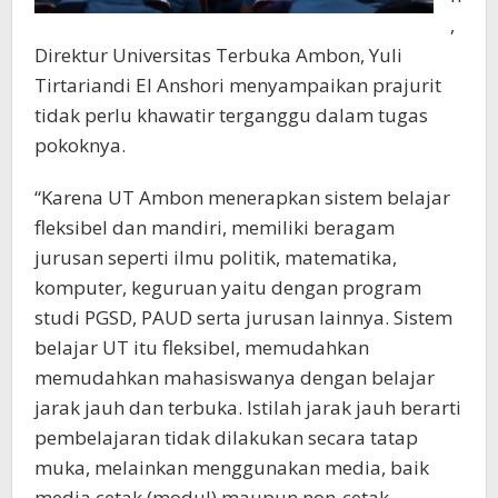
,
Direktur Universitas Terbuka Ambon, Yuli
Tirtariandi El Anshori menyampaikan prajurit
tidak perlu khawatir terganggu dalam tugas
pokoknya.
“Karena UT Ambon menerapkan sistem belajar
fleksibel dan mandiri, memiliki beragam
jurusan seperti ilmu politik, matematika,
komputer, keguruan yaitu dengan program
studi PGSD, PAUD serta jurusan lainnya. Sistem
belajar UT itu fleksibel, memudahkan
memudahkan mahasiswanya dengan belajar
jarak jauh dan terbuka. Istilah jarak jauh berarti
pembelajaran tidak dilakukan secara tatap
muka, melainkan menggunakan media, baik
media cetak (modul) maupun non-cetak