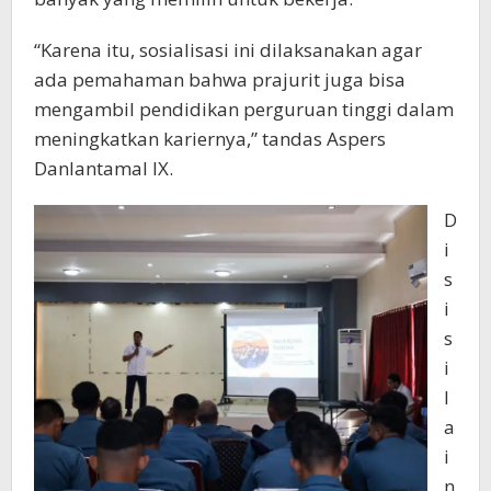
“Karena itu, sosialisasi ini dilaksanakan agar
ada pemahaman bahwa prajurit juga bisa
mengambil pendidikan perguruan tinggi dalam
meningkatkan kariernya,” tandas Aspers
Danlantamal IX.
D
i
s
i
s
i
l
a
i
n