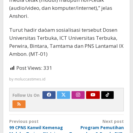
(audio/video, dan komputer/internet),” jelas
Anshori.
Turut hadir daòam sosialisasi tersebut Dosen
Universitas Terbuka, ICT Universitas Terbuka,
Perwira, Bintara, Tamtama dan PNS Lantamal IX
Ambon. (MT-01)
Post Views:
331
by
moluccastimes.id
Follow Us On
Post
Previous post
Next post
navigation
99 CPNS Kanwil Kemenag
Program Pemutihan