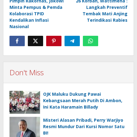
navigation
Pimpin Rakornas, Jokowi
26 Korban, Wattimena :
Minta Pempus & Pemda
Langkah Preventif
Kolaborasi TPID
Tembak Mati Anjing
Kendalikan Inflasi
Terindikasi Rabies
Nasional
Don't Miss
OJK Maluku Dukung Pawai
Kebangsaan Merah Putih Di Ambon,
Ini Kata Haramain Billady
Misteri Alasan Pribadi, Perry Warjiyo
Resmi Mundur Dari Kursi Nomor Satu
BI!