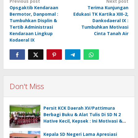
Post
Previous post
Next post
navigation
Opsgaktib Kendaraan
Terima Kunjungan
Bermotor, Danpomal :
Edukasi TK Kartika XIII-2,
Tumbuhkan Displin &
Dankodaeral IX :
Tertib Administrasi
Tumbuhkan Motivasi
Kendaraan Lingkup
Cinta Tanah Air
Kodaeral IX
Don't Miss
Persit KCK Daerah XV/Pattimura
Berbagi Buku & Alat Tulis Di SD N 2
Hative Kecil, Kepsek : Ini Motivasi &
Inspirasi
Kepala SD Negeri Lama Apresiasi