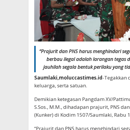
“Prajurit dan PNS harus menghindari segal
berbau ilegal adalah larangan tegas d
jauhilah segala bentuk perilaku yang t
Saumlaki,moluccastimes.id
-Tegakkan d
keluarga, serta satuan.
Demikian ketegasan Pangdam XV/Pattimur
S.Sos., M.M., dihadapan prajurit, PNS da
(Kunker) di Kodim 1507/Saumlaki, Rabu 
“Prajurit dan PNS harus menghindari segal