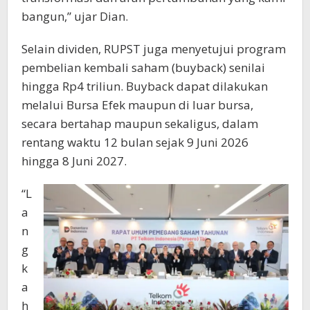
bangun,” ujar Dian.
Selain dividen, RUPST juga menyetujui program
pembelian kembali saham (buyback) senilai
hingga Rp4 triliun. Buyback dapat dilakukan
melalui Bursa Efek maupun di luar bursa,
secara bertahap maupun sekaligus, dalam
rentang waktu 12 bulan sejak 9 Juni 2026
hingga 8 Juni 2027.
“L
a
n
g
k
a
h