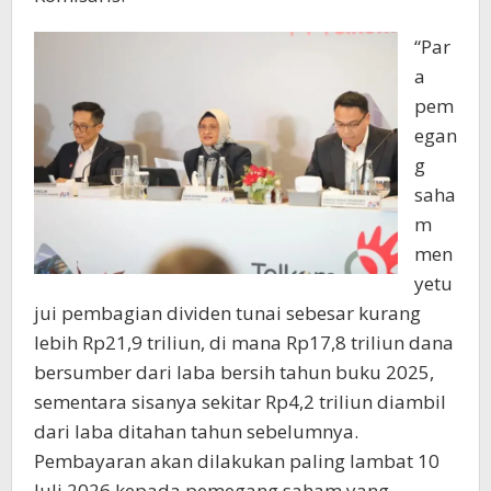
“Par
a
pem
egan
g
saha
m
men
yetu
jui pembagian dividen tunai sebesar kurang
lebih Rp21,9 triliun, di mana Rp17,8 triliun dana
bersumber dari laba bersih tahun buku 2025,
sementara sisanya sekitar Rp4,2 triliun diambil
dari laba ditahan tahun sebelumnya.
Pembayaran akan dilakukan paling lambat 10
Juli 2026 kepada pemegang saham yang