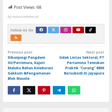
Post Views:
68
by
moluccastimes.id
Follow Us On
Post
Previous post
Next post
navigation
Dikunjungi Pangdam
Sidak Lintas Sektoral, PT
XV/Pattimura, Kajati
Pertamina Temukan
Maluku Bahas Kolaborasi
Praktik “Curang” BBM
Gakkum &Pengamanan
Bersubsidi Di Jayapura
Blok Masela