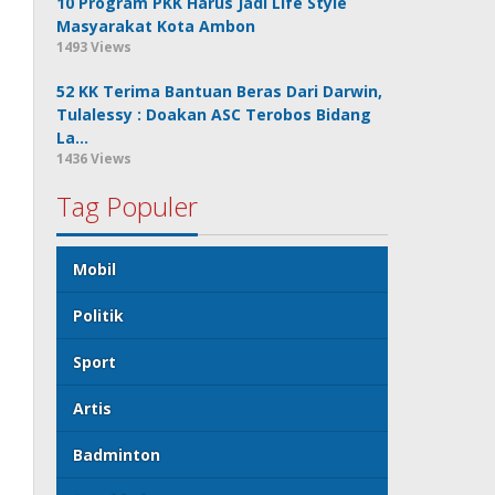
10 Program PKK Harus Jadi Life Style
Masyarakat Kota Ambon
1493 Views
52 KK Terima Bantuan Beras Dari Darwin,
Tulalessy : Doakan ASC Terobos Bidang
La…
1436 Views
Tag Populer
Mobil
Politik
Sport
Artis
Badminton