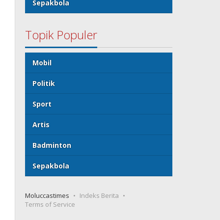
Sepakbola
Topik Populer
Mobil
Politik
Sport
Artis
Badminton
Sepakbola
Moluccastimes
Indeks Berita
Terms of Service