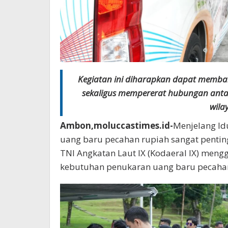
Kegiatan ini diharapkan dapat memba
sekaligus mempererat hubungan anta
wila
Ambon,moluccastimes.id-
Menjelang Idu
uang baru pecahan rupiah sangat penting
TNl Angkatan Laut lX (Kodaeral lX) meng
kebutuhan penukaran uang baru pecahan