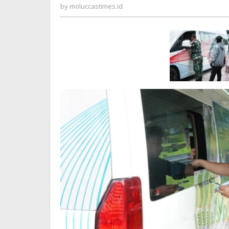
Uang
moluccastimes.id
by
moluccastimes.id
Baru
Pecahan
Rupiah