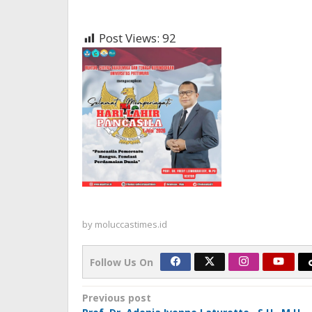
Post Views:
92
by
moluccastimes.id
Follow Us On
Post
Previous post