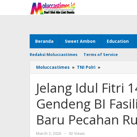
Skip
to
content
Beranda
Sweet Ambon
Education
Redaksi Moluccastimes
Terms of Service
Moluccastimes
»
TNI Polri
»
Jelang
Idul
Fitri
Jelang Idul Fitri
1447
H,
Gendeng BI Fasil
Kodaeral
IX
Gendeng
Baru Pecahan R
BI
Fasilitasi
Penukaran
March 3, 2026
by
-
92 Views