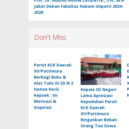
Prof. Dr. Adonia Ivonne Laturette., S.H., M.H
navigation
Jabat Dekan Fakultas Hukum Unpatti 2024-
2028
Don't Miss
Persit KCK Daerah
XV/Pattimura
Berbagi Buku &
Alat Tulis Di SD N 2
Hative Kecil,
Kepala SD Negeri
Kepsek : Ini
Lama Apresiasi
Motivasi &
Kepedulian Persit
Inspirasi
KCK Daerah
XV/Pattimura
Ringankan Beban
Orang Tua Siswa