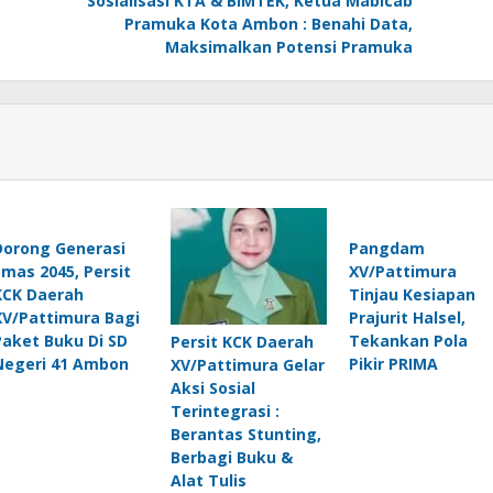
Sosialisasi KTA & BIMTEK, Ketua Mabicab
Pramuka Kota Ambon : Benahi Data,
Maksimalkan Potensi Pramuka
Dorong Generasi
Pangdam
Emas 2045, Persit
XV/Pattimura
KCK Daerah
Tinjau Kesiapan
XV/Pattimura Bagi
Prajurit Halsel,
Paket Buku Di SD
Tekankan Pola
Persit KCK Daerah
Negeri 41 Ambon
Pikir PRIMA
XV/Pattimura Gelar
Aksi Sosial
Terintegrasi :
Berantas Stunting,
Berbagi Buku &
Alat Tulis