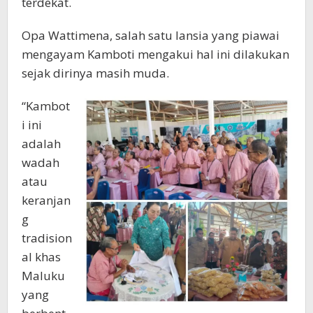
terdekat.
Opa Wattimena, salah satu lansia yang piawai
mengayam Kamboti mengakui hal ini dilakukan
sejak dirinya masih muda.
“Kambot
i ini
adalah
wadah
atau
keranjan
g
tradision
al khas
Maluku
yang