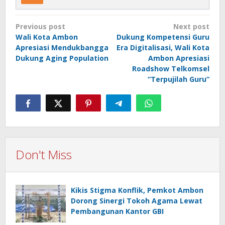
Post
Previous post
Next post
navigation
Wali Kota Ambon
Dukung Kompetensi Guru
Apresiasi Mendukbangga
Era Digitalisasi, Wali Kota
Dukung Aging Population
Ambon Apresiasi
Roadshow Telkomsel
“Terpujilah Guru”
Don't Miss
Kikis Stigma Konflik, Pemkot Ambon
Dorong Sinergi Tokoh Agama Lewat
Pembangunan Kantor GBI