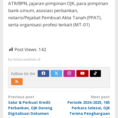
ATR/BPN, jajaran pimpinan OJK, para pimpinan
bank umum, asosiasi perbankan,
notaris/Pejabat Pembuat Akta Tanah (PPAT),
serta organisasi profesi terkait (MT-01)
Post Views:
142
by
moluccastimes.id
Follow Us On
Post
Previous post
Next post
navigation
Salur & Perkuat Kredit
Periode 2024-2025, 165
Perbankan, OJK Dorong
Perkara Selesai, OJK
Digitalisasi Dokumen
Terima Penghargaan