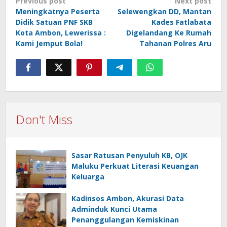
Previous post
Next post
navigation
Meningkatnya Peserta
Selewengkan DD, Mantan
Didik Satuan PNF SKB
Kades Fatlabata
Kota Ambon, Lewerissa :
Digelandang Ke Rumah
Kami Jemput Bola!
Tahanan Polres Aru
Don't Miss
Sasar Ratusan Penyuluh KB, OJK
Maluku Perkuat Literasi Keuangan
Keluarga
Kadinsos Ambon, Akurasi Data
Adminduk Kunci Utama
Penanggulangan Kemiskinan