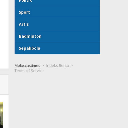
Politik
Sport
Artis
Badminton
Sepakbola
Moluccastimes
Indeks Berita
Terms of Service