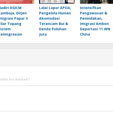
Hadiri DGICM
Lalai Lapor APOA,
Intensifkan
Kamboja, Dirjen
Pengelola Hunian
Pengawasan &
Imigrasi Papar 3
Akomodasi
Penindakan,
Pilar Topang
Terancam Bui &
Imigrasi Ambon
Sistem
Denda Puluhan
Deportasi 11 WN
Keimigrasian
Juta
China
fields are marked
*