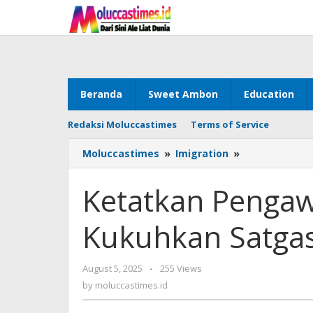
Skip
to
content
Beranda
Sweet Ambon
Education
Redaksi Moluccastimes
Terms of Service
Moluccastimes
»
Imigration
»
Ketatkan
Pengawasan
WNA,
Ketatkan Penga
Menimipas
Kukuhkan
Kukuhkan Satgas P
Satgas
Patroli
Imigrasi
August 5, 2025
by
-
255 Views
Di
moluccastimes.id
by
moluccastimes.id
Bali