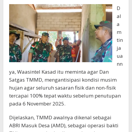
D
al
a
m
tin
ja
ua
nn
ya, Waasintel Kasad itu meminta agar Dan
Satgas TMMD, mengantisipasi kondisi musim
hujan agar seluruh sasaran fisik dan non-fisik
tercapai 100% tepat waktu sebelum penutupan
pada 6 November 2025.
Dijelaskan, TMMD awalnya dikenal sebagai
ABRI Masuk Desa (AMD), sebagai operasi bakti