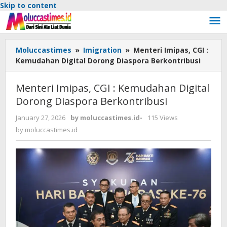
Skip to content
Moluccastimes
»
Imigration
»
Menteri Imipas, CGI :
Kemudahan Digital Dorong Diaspora Berkontribusi
Menteri Imipas, CGI : Kemudahan Digital
Dorong Diaspora Berkontribusi
January 27, 2026
by
moluccastimes.id
-
115 Views
by
moluccastimes.id