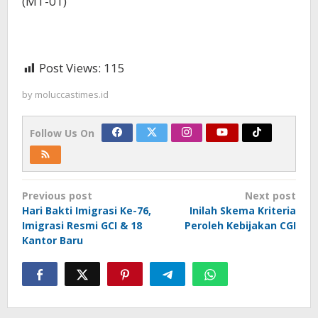
(MT-01)
Post Views:
115
by
moluccastimes.id
Follow Us On
Post
Previous post
Next post
navigation
Hari Bakti Imigrasi Ke-76,
Inilah Skema Kriteria
Imigrasi Resmi GCI & 18
Peroleh Kebijakan CGI
Kantor Baru