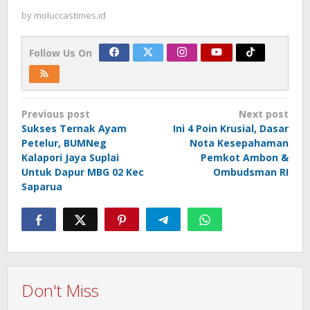
by
moluccastimes.id
Follow Us On
Post
Previous post
Next post
navigation
Sukses Ternak Ayam
Ini 4 Poin Krusial, Dasar
Petelur, BUMNeg
Nota Kesepahaman
Kalapori Jaya Suplai
Pemkot Ambon &
Untuk Dapur MBG 02 Kec
Ombudsman RI
Saparua
Don't Miss