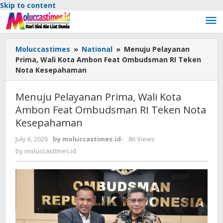
Skip to content
Moluccastimes
»
National
»
Menuju Pelayanan
Prima, Wali Kota Ambon Feat Ombudsman RI Teken
Nota Kesepahaman
Menuju Pelayanan Prima, Wali Kota
Ambon Feat Ombudsman RI Teken Nota
Kesepahaman
July 6, 2026
by
moluccastimes.id
-
86 Views
by
moluccastimes.id