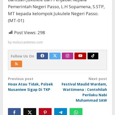
Pemerintah Negeri Passo, L.H Sopamena, S.STP,
MT kepada kelompok Jukulele Negeri Passo.
(MT-01)
Post Views:
298
by
moluccastimes.com
Follow Us On
Post
Previous post
Next post
navigation
Hoax Atau Tidak, Polsek
Festival Maulid Wardam,
Nusaniwe Sigap Di TKP
Wattimena : Contohilah
Perilaku Nabi
Muhammad SAW