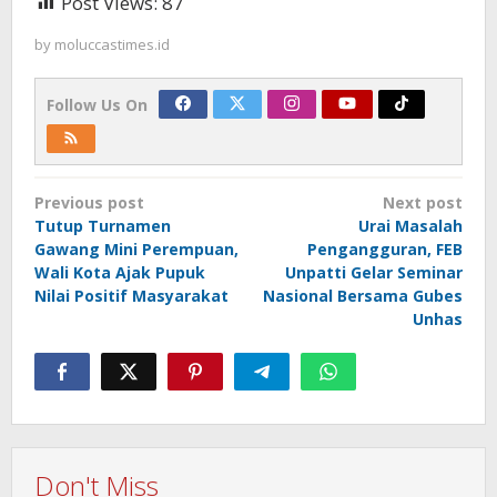
Post Views:
87
by
moluccastimes.id
Follow Us On
Post
Previous post
Next post
navigation
Tutup Turnamen
Urai Masalah
Gawang Mini Perempuan,
Pengangguran, FEB
Wali Kota Ajak Pupuk
Unpatti Gelar Seminar
Nilai Positif Masyarakat
Nasional Bersama Gubes
Unhas
Don't Miss