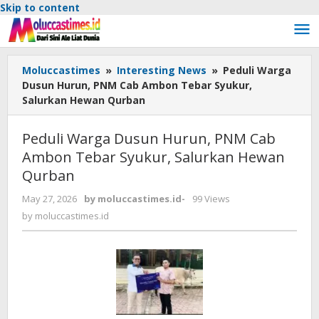
Skip to content
Moluccastimes
»
Interesting News
»
Peduli Warga
Dusun Hurun, PNM Cab Ambon Tebar Syukur,
Salurkan Hewan Qurban
Peduli Warga Dusun Hurun, PNM Cab
Ambon Tebar Syukur, Salurkan Hewan
Qurban
May 27, 2026
by
moluccastimes.id
-
99 Views
by
moluccastimes.id