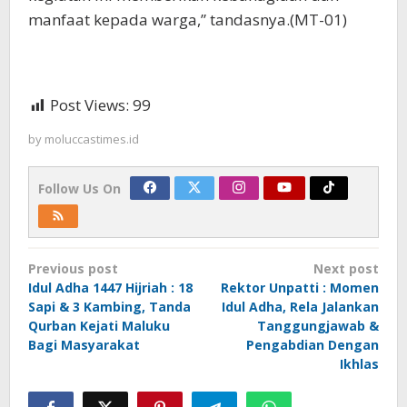
manfaat kepada warga,” tandasnya.(MT-01)
Post Views:
99
by
moluccastimes.id
Follow Us On
Post
Previous post
Next post
navigation
Idul Adha 1447 Hijriah : 18
Rektor Unpatti : Momen
Sapi & 3 Kambing, Tanda
Idul Adha, Rela Jalankan
Qurban Kejati Maluku
Tanggungjawab &
Bagi Masyarakat
Pengabdian Dengan
Ikhlas