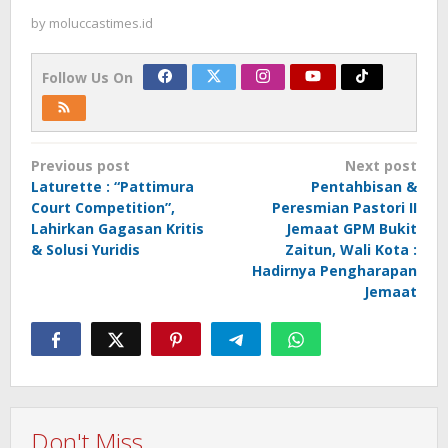
by
moluccastimes.id
Follow Us On
Post
Previous post
Next post
navigation
Laturette : “Pattimura
Pentahbisan &
Court Competition”,
Peresmian Pastori II
Lahirkan Gagasan Kritis
Jemaat GPM Bukit
& Solusi Yuridis
Zaitun, Wali Kota :
Hadirnya Pengharapan
Jemaat
Don't Miss