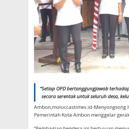
“Setiap OPD bertanggungjawab terhada
secara serentak untuk seluruh desa, kel
Ambon,moluccastimes.id-Menyongsong Ha
Pemerintah Kota Ambon menggelar gera
“Pembagian bendera ini bertujuan men