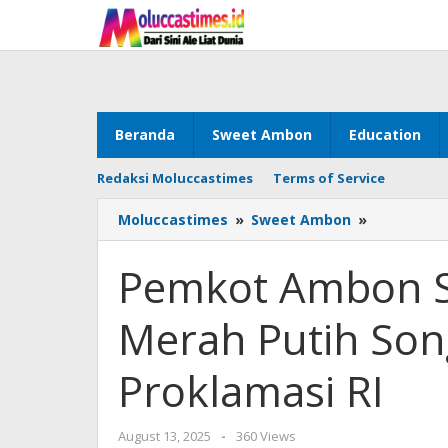
Skip
to
content
Beranda
Sweet Ambon
Education
Redaksi Moluccastimes
Terms of Service
Moluccastimes
»
Sweet Ambon
»
Pemkot
Ambon
Sebar
Pemkot Ambon S
1.600
Bendera
Merah Putih So
Merah
Putih
Songsong
Proklamasi RI
HUT
Ke-
80
August 13, 2025
by
-
360 Views