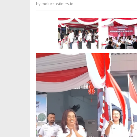
Proklamas
moluccastimes.id
by
moluccastimes.id
RI