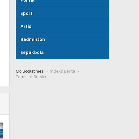
Politik
Sport
Artis
Badminton
Sepakbola
Moluccastimes
Indeks Berita
Terms of Service