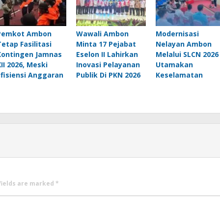
Pemkot Ambon
Wawali Ambon
Modernisasi
Tetap Fasilitasi
Minta 17 Pejabat
Nelayan Ambon
Kontingen Jamnas
Eselon II Lahirkan
Melalui SLCN 2026 
XII 2026, Meski
Inovasi Pelayanan
Utamakan
Efisiensi Anggaran
Publik Di PKN 2026
Keselamatan
fields are marked
*