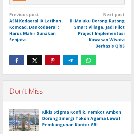
Post
Previous post
Next post
navigation
ASN Kodaeral IX Latihan
BI Maluku Dorong Rutong
Komcad, Dankodaeral :
Smart Village, Jadi Pilot
Harus Mahir Gunakan
Project Implementasi
Senjata
Kawasan Wisata
Berbasis QRIS
Don't Miss
Kikis Stigma Konflik, Pemkot Ambon
Dorong Sinergi Tokoh Agama Lewat
Pembangunan Kantor GBI