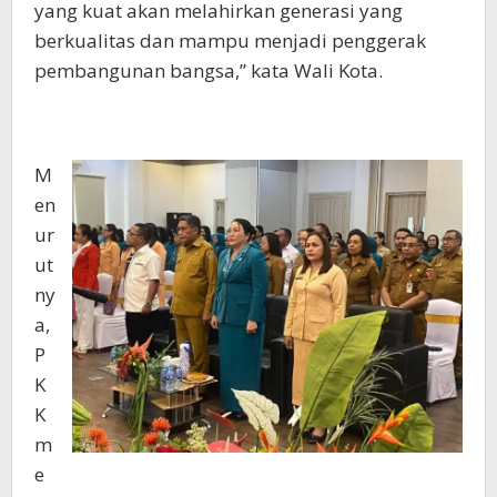
yang kuat akan melahirkan generasi yang
berkualitas dan mampu menjadi penggerak
pembangunan bangsa,” kata Wali Kota.
M
en
ur
ut
ny
a,
P
K
K
m
e