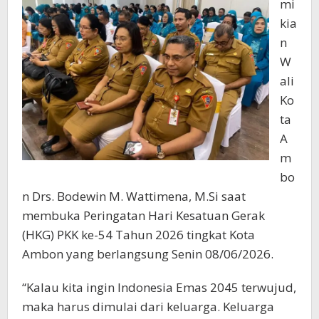
mi
kia
n
W
ali
Ko
ta
A
m
bo
n Drs. Bodewin M. Wattimena, M.Si saat
membuka Peringatan Hari Kesatuan Gerak
(HKG) PKK ke-54 Tahun 2026 tingkat Kota
Ambon yang berlangsung Senin 08/06/2026.
“Kalau kita ingin Indonesia Emas 2045 terwujud,
maka harus dimulai dari keluarga. Keluarga