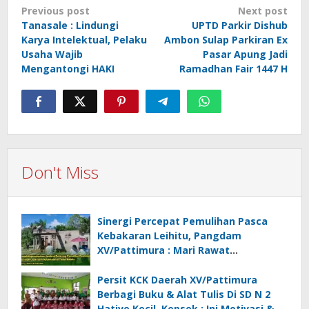
Post
Previous post
Next post
navigation
Tanasale : Lindungi
UPTD Parkir Dishub
Karya Intelektual, Pelaku
Ambon Sulap Parkiran Ex
Usaha Wajib
Pasar Apung Jadi
Mengantongi HAKI
Ramadhan Fair 1447 H
Don't Miss
Sinergi Percepat Pemulihan Pasca
Kebakaran Leihitu, Pangdam
XV/Pattimura : Mari Rawat
Perdamaian !
Persit KCK Daerah XV/Pattimura
Berbagi Buku & Alat Tulis Di SD N 2
Hative Kecil, Kepsek : Ini Motivasi &