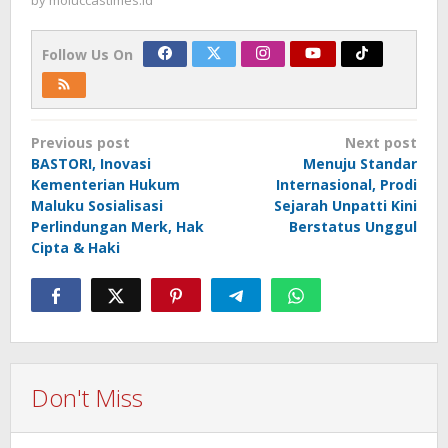
by
moluccastimes.id
Follow Us On
Post
Previous post
Next post
navigation
BASTORI, Inovasi
Menuju Standar
Kementerian Hukum
Internasional, Prodi
Maluku Sosialisasi
Sejarah Unpatti Kini
Perlindungan Merk, Hak
Berstatus Unggul
Cipta & Haki
Don't Miss