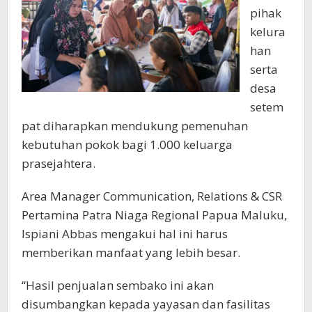
pihak
kelura
han
serta
desa
setem
pat diharapkan mendukung pemenuhan
kebutuhan pokok bagi 1.000 keluarga
prasejahtera.
Area Manager Communication, Relations & CSR
Pertamina Patra Niaga Regional Papua Maluku,
Ispiani Abbas mengakui hal ini harus
memberikan manfaat yang lebih besar.
“Hasil penjualan sembako ini akan
disumbangkan kepada yayasan dan fasilitas