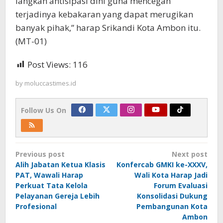
langkah antisipasi dini guna mencegah
terjadinya kebakaran yang dapat merugikan
banyak pihak,” harap Srikandi Kota Ambon itu.
(MT-01)
Post Views:
116
by
moluccastimes.id
Follow Us On
Post
Previous post
Next post
navigation
Alih Jabatan Ketua Klasis
Konfercab GMKI ke-XXXV,
PAT, Wawali Harap
Wali Kota Harap Jadi
Perkuat Tata Kelola
Forum Evaluasi
Pelayanan Gereja Lebih
Konsolidasi Dukung
Profesional
Pembangunan Kota
Ambon