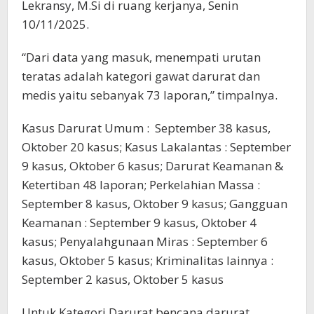
Lekransy,
M.Si di ruang kerjanya, Senin
10/11/2025.
“Dari data yang masuk, menempati urutan
teratas adalah kategori gawat darurat dan
medis yaitu sebanyak 73 laporan,” timpalnya.
Kasus Darurat Umum :
September 38 kasus,
Oktober 20 kasus;
Kasus Lakalantas :
September
9 kasus, Oktober 6 kasus;
Darurat Keamanan &
Ketertiban 48 laporan;
Perkelahian Massa :
September 8 kasus, Oktober 9 kasus;
Gangguan
Keamanan :
September 9 kasus, Oktober 4
kasus;
Penyalahgunaan Miras :
September 6
kasus, Oktober 5 kasus;
Kriminalitas lainnya :
September 2 kasus, Oktober 5 kasus
Untuk Kategori Darurat bencana
darurat