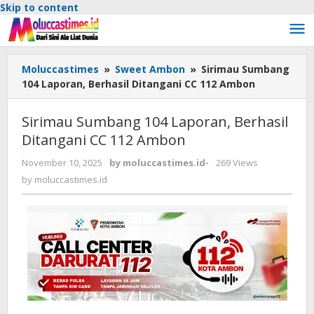
Skip to content
Moluccastimes
»
Sweet Ambon
»
Sirimau Sumbang
104 Laporan, Berhasil Ditangani CC 112 Ambon
Sirimau Sumbang 104 Laporan, Berhasil
Ditangani CC 112 Ambon
November 10, 2025
by
moluccastimes.id
-
269 Views
by
moluccastimes.id