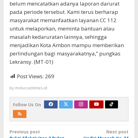
belum mencatatkan adanya laporan darurat
pada periode tersebut
. Kami terus berharap
masyarakat memanfaatkan layanan CC 112
untuk melaporkan, meminta bantuan atau
masalah kedaruratan lainnya,
sehingga
menjadikan Kota Ambon mampu memberikan
perlindungan bagi masyarakatnya,” pungkas
Lekransy. (MT-01)
Post Views:
269
by
moluccastimes.id
Follow Us On
Post
Previous post
Next post