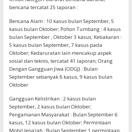
bencana tercatat 25 laporan
:
Bencana Alam :
10 kasus bulan September, 5
kasus bulan Oktober;
Pohon Tumbang :
4 kasus
bulan September , Oktober 3 kasus;
Kebakaran :
5 kasus bulan September, 7 kasus pada
Oktober;
Kedaruratan lain
mencakup aspek
sosial dan teknis, tercatat 41 laporan;
O
rang
D
engan
G
angguan
J
iwa (ODGJ) :
Bulan
September
sebanyak 6 kasus
,
9 kasus
bulan
Oktober
Gangguan Kelistrikan :
2 kasus bulan
September, 2 kasus bulan Oktober;
P
engamanan
M
asyarakat
: B
ulan September 6
kasus, 12 kasus bulan Oktober;
Permintaan
Mobil Jenazah :
Bulan September 1 permintaan,