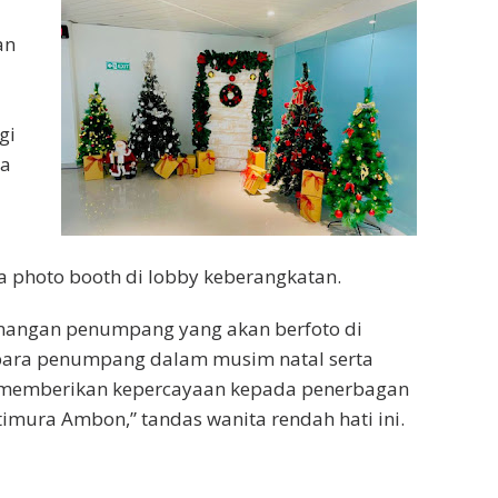
an
gi
sa
ya photo booth di lobby keberangkatan.
enangan penumpang yang akan berfoto di
para penumpang dalam musim natal serta
p memberikan kepercayaan kepada penerbagan
timura Ambon,” tandas wanita rendah hati ini.