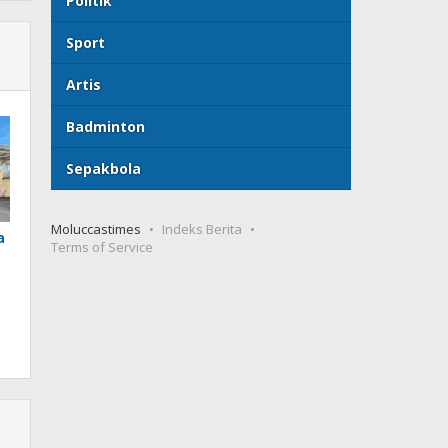
Politik
Sport
Artis
Badminton
Sepakbola
Moluccastimes
Indeks Berita
a
Terms of Service