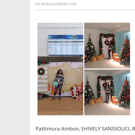
Pattimura
moluccastimes.com
by
moluccastimes.com
Pattimura Ambon, SHIVELY SANSSOUCI, R