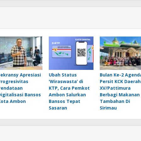
Lekransy Apresiasi
Ubah Status
Bulan Ke-2 Agend
Progresivitas
‘Wiraswasta’ di
Persit KCK Daerah
Pendataan
KTP, Cara Pemkot
XV/Pattimura
Digitalisasi Bansos
Ambon Salurkan
Berbagi Makanan
Kota Ambon
Bansos Tepat
Tambahan Di
Sasaran
Sirimau