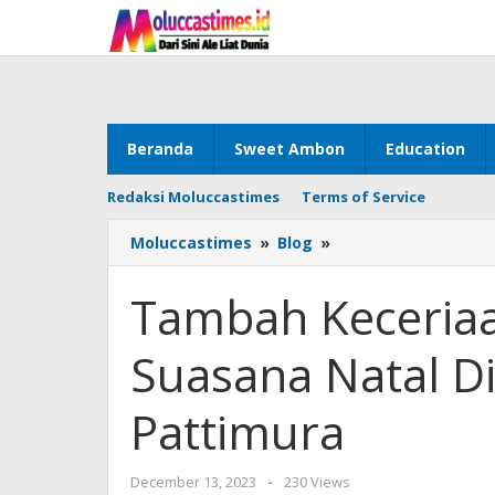
Skip
to
content
Beranda
Sweet Ambon
Education
Redaksi Moluccastimes
Terms of Service
Moluccastimes
»
Blog
»
Tambah
Keceriaan,
PT
Tambah Keceriaa
AP
I
Suasana Natal D
Hadirkan
Suasana
Natal
Pattimura
Di
Bandar
Udara
December 13, 2023
by
-
230 Views