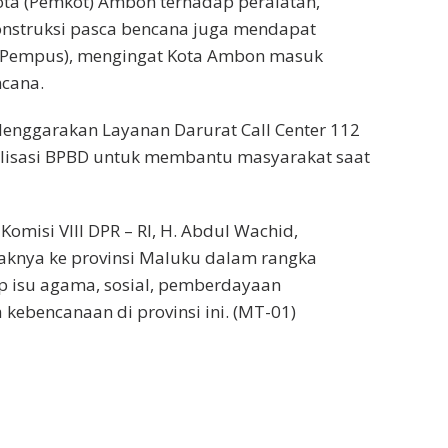
Kota (Pemkot) Ambon
terhadap peralatan,
ekonstruksi pasca bencana
juga mendapat
 (Pempus),
mengingat K
ota Ambon masuk
ncana.
elenggarakan Layanan Darurat Call Center 112
lisasi BPBD untuk membantu masyarakat saat
omisi VIII DPR – RI, H. Abdul Wachid,
aknya ke provinsi Maluku dalam rangka
 isu agama, sosial, pemberdayaan
ebencanaan di provinsi ini. (
MT-01
)