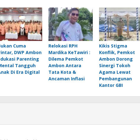
Bukan Cuma
Relokasi RPH
Kikis Stigma
Pintar, DWP Ambon
Mardika KeTawiri :
Konflik, Pemkot
Edukasi Parenting
Dilema Pemkot
Ambon Dorong
Mental Tangguh
Ambon Antara
Sinergi Tokoh
Anak Di Era Digital
Tata Kota &
Agama Lewat
Ancaman Inflasi
Pembangunan
Kantor GBI