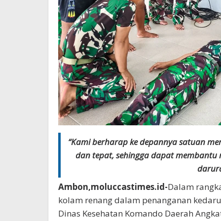
“Kami berharap ke depannya satuan mem
dan tepat, sehingga dapat membantu 
darura
Ambon,moluccastimes.id-
Dalam rangka
kolam renang dalam penanganan kedarur
Dinas Kesehatan Komando Daerah Angkata