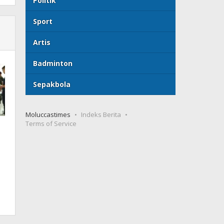
Politik
Sport
Artis
Badminton
Sepakbola
Moluccastimes
Indeks Berita
Terms of Service