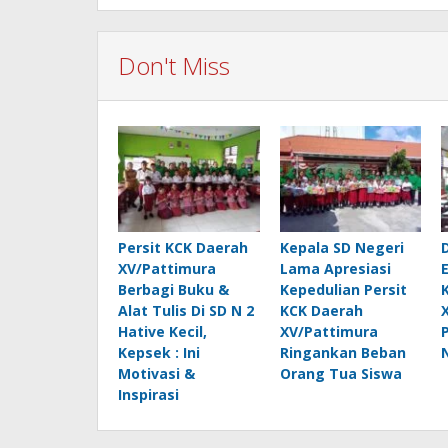
Don't Miss
Persit KCK Daerah
Kepala SD Negeri
XV/Pattimura
Lama Apresiasi
Berbagi Buku &
Kepedulian Persit
Alat Tulis Di SD N 2
KCK Daerah
Hative Kecil,
XV/Pattimura
Kepsek : Ini
Ringankan Beban
Motivasi &
Orang Tua Siswa
Inspirasi