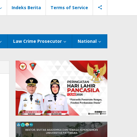
Indeks Berita
Terms of Service
Law Crime Prosecutor
National