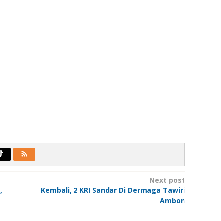
Next post
,
Kembali, 2 KRI Sandar Di Dermaga Tawiri
Ambon