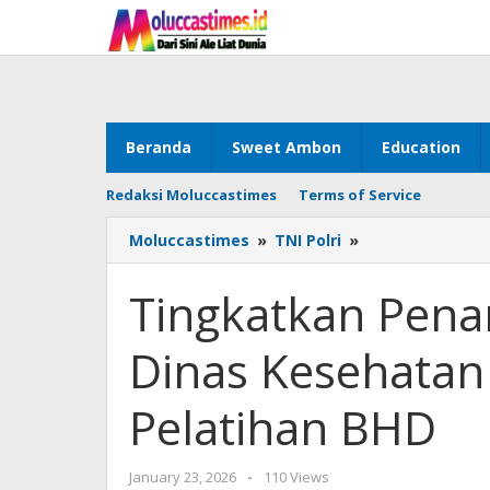
Skip
to
content
Beranda
Sweet Ambon
Education
Redaksi Moluccastimes
Terms of Service
Moluccastimes
»
TNI Polri
»
Tingkatkan
Penanganan
Kedaruratan
Tingkatkan Pen
Dinas
Kesehatan
Dinas Kesehatan 
Kodaeral
lX
Gelar
Pelatihan BHD
Pelatihan
BHD
January 23, 2026
by
-
110 Views