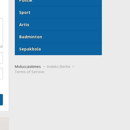
Politik
Sport
Artis
Badminton
Sepakbola
Moluccastimes
Indeks Berita
Terms of Service