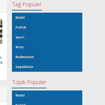
Tag Populer
Mobil
Politik
Sport
Artis
Badminton
n
ta
Sepakbola
Topik Populer
Mobil