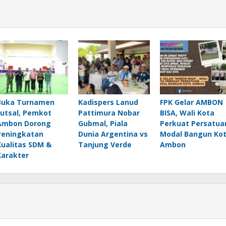
Buka Turnamen
Kadispers Lanud
FPK Gelar AMBON
Futsal, Pemkot
Pattimura Nobar
BISA, Wali Kota
Ambon Dorong
Gubmal, Piala
Perkuat Persatua
Peningkatan
Dunia Argentina vs
Modal Bangun Ko
Kualitas SDM &
Tanjung Verde
Ambon
Karakter