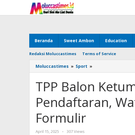
Skip
to
content
Beranda
Sweet Ambon
Education
Redaksi Moluccastimes
Terms of Service
Moluccastimes
»
Sport
»
TPP
Balon
Ketum
TPP Balon Ketu
KONI
Ambon
Pendaftaran, Wa
Buka
Pendaftaran,
Wattimena
Formulir
Pertama
Ambil
Formulir
April 15, 2025
by
-
307 Views