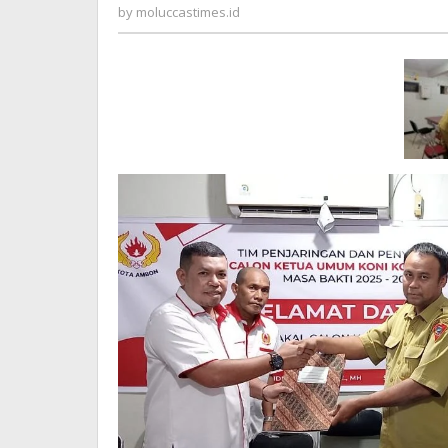
moluccastimes.id
by
moluccastimes.id