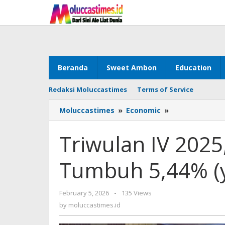
Skip
to
content
Beranda
Sweet Ambon
Education
Redaksi Moluccastimes
Terms of Service
Moluccastimes
»
Economic
»
Triwulan
IV
2025,
Triwulan IV 202
Ekonomi
Maluku
Tumbuh 5,44% (y
Tumbuh
5,44%
(yoy)
February 5, 2026
by
-
135 Views
Diatas
moluccastimes.id
by
moluccastimes.id
Nasional