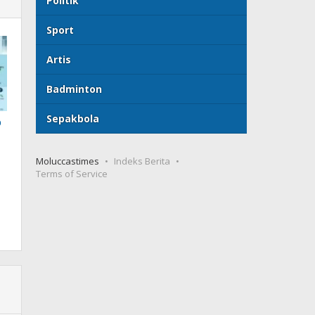
Politik
Sport
Artis
Badminton
Sepakbola
p
Moluccastimes
Indeks Berita
Terms of Service