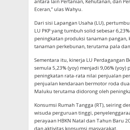
antara lain Pertanian, Kehutanan, dan P
Eceran,” ulas Wahyu.
Dari sisi Lapangan Usaha (LU), pertumb
LU PKP yang tumbuh solid sebesar 6,23% (
peningkatan produksi tanaman pangan, k
tanaman perkebunan, terutama pala dan
Sementara itu, kinerja LU Perdagangan 
semula 5,23% (yoy) menjadi 9,06% (yoy) 
peningkatan rata-rata nilai penjualan 
penjualan kendaraan bermotor roda dua.
Maluku terutama didorong oleh peningk
Konsumsi Rumah Tangga (RT), seiring de
wisuda perguruan tinggi, penyelenggaraa
perayaan HBKN Natal dan Tahun Baru 20
dan aktivitas konsumsi masyarakat.