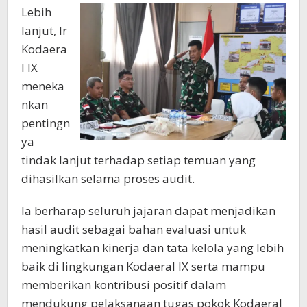
Lebih
lanjut, Ir
Kodaera
l IX
meneka
nkan
pentingn
ya
tindak lanjut terhadap setiap temuan yang
dihasilkan selama proses audit.
Ia berharap seluruh jajaran dapat menjadikan
hasil audit sebagai bahan evaluasi untuk
meningkatkan kinerja dan tata kelola yang lebih
baik di lingkungan Kodaeral IX serta mampu
memberikan kontribusi positif dalam
mendukung pelaksanaan tugas pokok Kodaeral