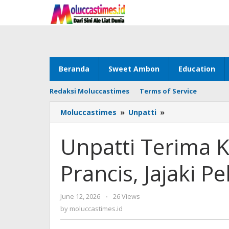
Skip
to
content
Beranda
Sweet Ambon
Education
Redaksi Moluccastimes
Terms of Service
Moluccastimes
»
Unpatti
»
Unpatti
Terima
Kunjungan
Unpatti Terima 
Dubes
Prancis,
Prancis, Jajaki 
Jajaki
Peluang
Kerjasama
June 12, 2026
by
-
26 Views
moluccastimes.id
by
moluccastimes.id