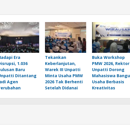
Hadapi Era
Tekankan
Buka Workshop
Disrupsi, 1.036
Keberlanjutan,
PMW 2026, Rektor
Lulusan Baru
Warek III Unpatti
Unpatti Dorong
Unpatti Ditantang
Minta Usaha PMW
Mahasiswa Bangu
Jadi Agen
2026 Tak Berhenti
Usaha Berbasis
Perubahan
Setelah Didanai
Kreativitas