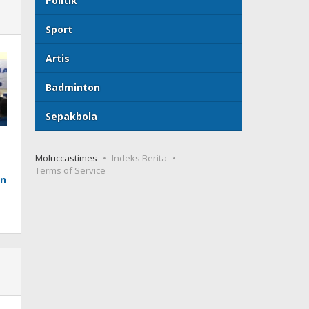
Politik
Sport
Artis
Badminton
Sepakbola
Moluccastimes
Indeks Berita
Terms of Service
n