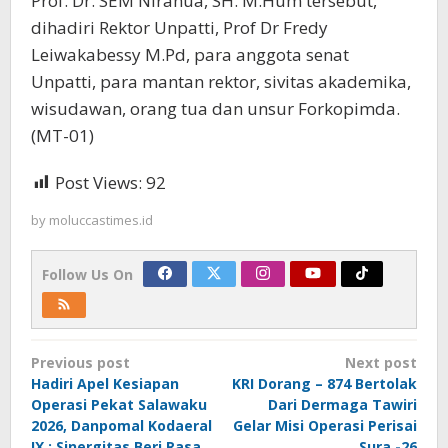
Prof. Dr. SEM Nirahua, SH. M.Hum tersebut,
dihadiri Rektor Unpatti, Prof Dr Fredy
Leiwakabessy M.Pd, para anggota senat
Unpatti, para mantan rektor, sivitas akademika,
wisudawan, orang tua dan unsur Forkopimda.
(MT-01)
Post Views:
92
by
moluccastimes.id
Follow Us On
Post
Previous post
Next post
navigation
Hadiri Apel Kesiapan
KRI Dorang – 874 Bertolak
Operasi Pekat Salawaku
Dari Dermaga Tawiri
2026, Danpomal Kodaeral
Gelar Misi Operasi Perisai
IX : Sinergitas Beri Rasa
Sura -26