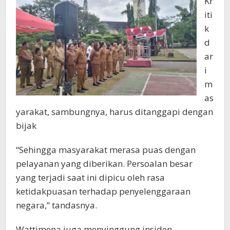
Kr
iti
k
d
ar
i
m
as
yarakat, sambungnya, harus ditanggapi dengan
bijak
“Sehingga masyarakat merasa puas dengan
pelayanan yang diberikan. Persoalan besar
yang terjadi saat ini dipicu oleh rasa
ketidakpuasan terhadap penyelenggaraan
negara,” tandasnya.
Wattimena juga menyinggung insiden